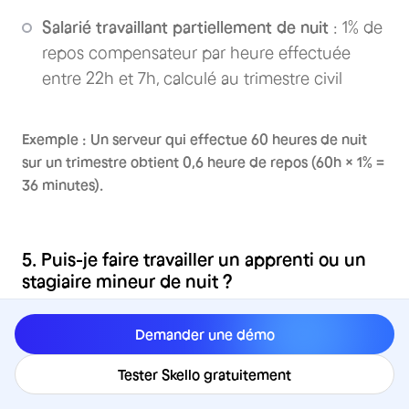
Salarié travaillant partiellement de nuit
: 1% de
repos compensateur par heure effectuée
entre 22h et 7h, calculé au trimestre civil
Exemple : Un serveur qui effectue 60 heures de nuit
sur un trimestre obtient 0,6 heure de repos (60h × 1% =
36 minutes).
5. Puis-je faire travailler un apprenti ou un
stagiaire mineur de nuit ?
Le travail de nuit des mineurs (moins de 18 ans) est
Demander une démo
strictement interdit entre 22h et 6h. Vous pouvez
toutefois obtenir une dérogation de l'inspection du
Tester Skello gratuitement
travail pour les faire travailler jusqu'à 23h30 maximum