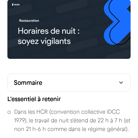
Sommaire
Qu’appelle-t-on le travail de nuit ?
Majoration des heures de nuit… ou pas ?
Surveillance médicale et obligations renforcées
Droits et protections des travailleurs de nuit
Questions fréquentes
L'essentiel à retenir
Dans les HCR (convention collective IDCC
1979), le travail de nuit s'étend de 22 h à 7 h (et
non 21 h-6 h comme dans le régime général).