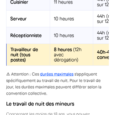
Cuisinier
11 heures
sur 12 s
44h (mo
Serveur
10 heures
sur 12 s
44h (mo
Réceptionniste
10 heures
sur 12 s
Travailleur de
8 heures
(12h
40h-44h
nuit (tous
avec
convent
postes)
dérogation)
⚠️ Attention : Ces
durées maximales
s'appliquent
spécifiquement au travail de nuit. Pour le travail de
jour, les durées maximales peuvent différer selon la
convention collective.
Le travail de nuit des mineurs
Concernant les moins de 18 ans, vous pouvez