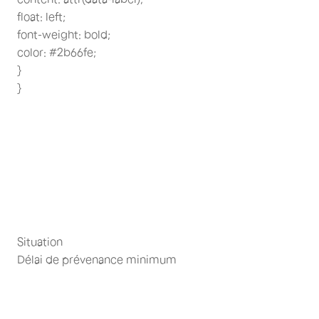
float: left;
font-weight: bold;
color: #2b66fe;
}
}
Situation
Délai de prévenance minimum