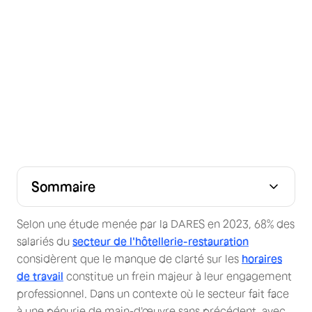
Sommaire
Qu'est-ce que l'affichage de l'horaire de travail collectif
Qu'en est-il de l'affichage de l'horaire de travail
Modification des horaires de travail : ce qu'il faut savoir
Quel est le délai pour afficher les horaires de travail ?
Quelles sanctions en cas de non-affichage de l'horaire
Les autres obligations d'affichage en entreprise
Textes officiels de référence
?
individualisé ?
de travail ?
Selon une étude menée par la DARES en 2023, 68% des
salariés du
secteur de l'hôtellerie-restauration
considèrent que le manque de clarté sur les
horaires
de travail
constitue un frein majeur à leur engagement
professionnel. Dans un contexte où le secteur fait face
à une pénurie de main-d'œuvre sans précédent, avec