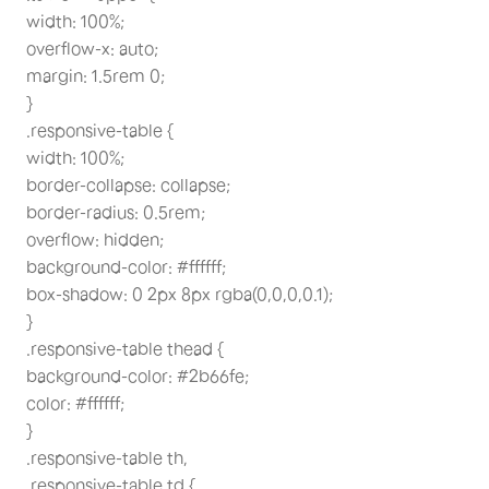
width: 100%;
overflow-x: auto;
margin: 1.5rem 0;
}
.responsive-table {
width: 100%;
border-collapse: collapse;
border-radius: 0.5rem;
overflow: hidden;
background-color: #ffffff;
box-shadow: 0 2px 8px rgba(0,0,0,0.1);
}
.responsive-table thead {
background-color: #2b66fe;
color: #ffffff;
}
.responsive-table th,
.responsive-table td {