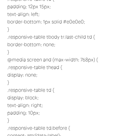
padding: 12px 15px;
text-align: left;
border-bottom: 1px solid #e0e0e0;
}
.responsive-table tbody tr:last-child td {
border-bottom: none;
}
@media screen and (max-width: 768px) {
.responsive-table thead {
display: none;
}
.responsive-table td {
display: block;
text-align: right;
padding: 10px;
}
.responsive-table td:before {
content: attr(data-label);