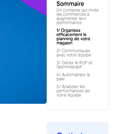
Sommaire
Un contexte qui invite
les commerces à
augmenter leur
performance
1/ Organisez
efficacement le
planning de votre
magasin
2/ Communiquez
avec votre équipe
3/ Gérez le RUP et
l’administratif
4/ Automatisez la
paie
5/ Analysez les
performances de
votre équipe