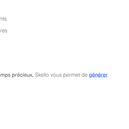
ents
ires
emps précieux,
Skello vous permet de
générer