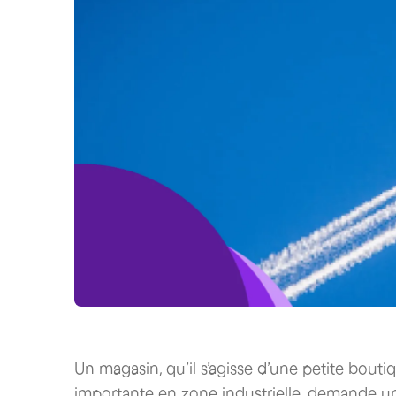
Un magasin, qu’il s’agisse d’une petite bouti
importante en zone industrielle, demande un