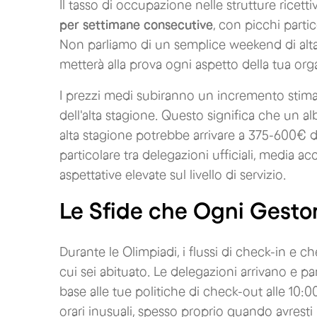
Il tasso di occupazione nelle strutture ricet
per settimane consecutive
, con picchi parti
Non parliamo di un semplice weekend di alta 
metterà alla prova ogni aspetto della tua org
I prezzi medi subiranno un incremento stimato
dell'alta stagione. Questo significa che un 
alta stagione potrebbe arrivare a 375-600€ du
particolare tra delegazioni ufficiali, media accr
aspettative elevate sul livello di servizio.
Le Sfide che Ogni Gestor
Durante le Olimpiadi, i flussi di check-in e c
cui sei abituato. Le delegazioni arrivano e pa
base alle tue politiche di check-out alle 10:0
orari inusuali, spesso proprio quando avresti p