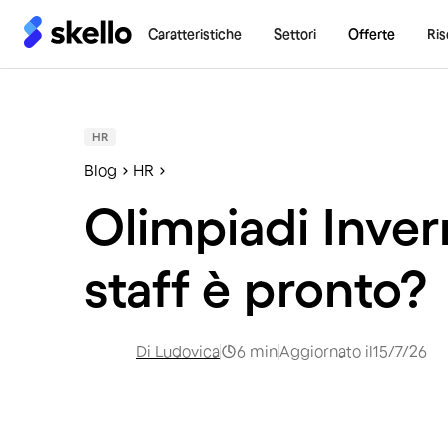
Caratteristiche
Settori
Offerte
Ris
HR
Blog
HR
Olimpiadi Invern
staff è pronto?
Di
Ludovica
6
min
Aggiornato il
15/7/26