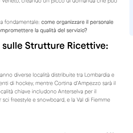
a e Veneto, creando un picco di domanda che può
ida fondamentale:
come organizzare il personale
ompromettere la qualità del servizio?
 sulle Strutture Ricettive:
nno diverse località distribuite tra Lombardia e
venti di hockey, mentre Cortina d'Ampezzo sarà il
ocalità chiave includono Anterselva per il
r sci freestyle e snowboard, e la Val di Fiemme