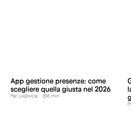
App gestione presenze: come
G
scegliere quella giusta nel 2026
l
Par
Ludovica
8
min
g
P