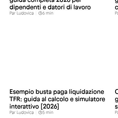
dipendenti e datori di lavoro
Par
Ludovica
6
min
P
Esempio busta paga liquidazione
C
TFR: guida al calcolo e simulatore
g
interattivo [2026]
s
Par
Ludovica
5
min
P