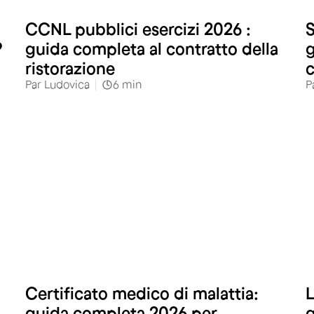
Alberghi e Ristoranti
CCNL pubblici esercizi 2026 :
S
?
guida completa al contratto della
g
ristorazione
c
Par
Ludovica
6
min
P
Certificato medico di malattia:
L
guida completa 2026 per
g