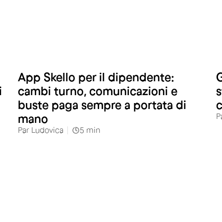
App Skello per il dipendente:
G
i
cambi turno, comunicazioni e
s
buste paga sempre a portata di
c
P
mano
Par
Ludovica
5
min