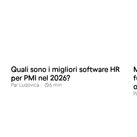
Quali sono i migliori software HR
M
per PMI nel 2026?
f
Par
Ludovica
6
min
o
P