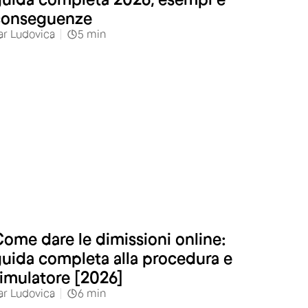
conseguenze
ar
Ludovica
5
min
ome dare le dimissioni online:
uida completa alla procedura e
imulatore [2026]
ar
Ludovica
6
min