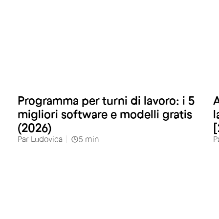
Programma per turni di lavoro: i 5
A
migliori software e modelli gratis
l
(2026)
[
Par
Ludovica
5
min
P