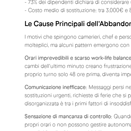
- 73% dei dipendenti dichiara di considerare
- Costo medio di sostituzione: tra 3.000€ e
Le Cause Principali dell'Abbando
I motivi che spingono camerieri, chef e person
molteplici, ma alcuni pattern emergono con 
Orari imprevedibili e scarso work-life balanc
cambi dell'ultimo minuto creano frustrazion
proprio turno solo 48 ore prima, diventa imposs
Comunicazione inefficace
: Messaggi persi n
sostituzioni urgenti, richieste di ferie che 
disorganizzata è tra i primi fattori di insoddis
Sensazione di mancanza di controllo
: Quando
propri orari o non possono gestire autonomam