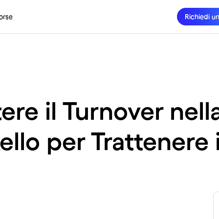
orse
Richiedi u
 il Turnover nella
llo per Trattenere i