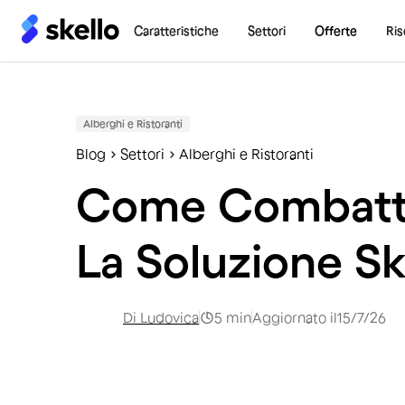
Caratteristiche
Settori
Offerte
Ris
Alberghi e Ristoranti
Blog
Settori
Alberghi e Ristoranti
Come Combattere
La Soluzione Ske
Di
Ludovica
5
min
Aggiornato il
15/7/26