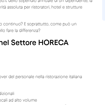
150% dello stipendio annuale di un dipendente, la
tà assoluta per ristoratori, hotel e strutture
do continuo? E soprattutto, come può un
lo fare la differenza?
r nel Settore HORECA
over del personale nella ristorazione italiana
izionali
locali ad alto volume