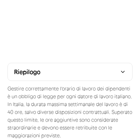
Riepilogo
Obblighi legali sul monitoraggio dell'orario di lavoro in
Perché usare una tabella excel per calcolare le ore di
I limiti di una tabella Excel per il calcolo dell'orario di
Quando passare a un software di gestione del tempo?
Automatizzare il calcolo dell'orario di lavoro: i vantaggi
Come funziona Skello per la gestione dell'orario di
Domande frequenti
Conclusione
Italia
lavoro?
lavoro
lavoro
Gestire correttamente l'orario di lavoro dei dipendenti
è un obbligo di legge per ogni datore di lavoro italiano.
In Italia, la durata massima settimanale del lavoro è di
40 ore, salvo diverse disposizioni contrattuali. Superato
questo limite, le ore aggiuntive sono considerate
straordinarie e devono essere retribuite con le
maggiorazioni previste.