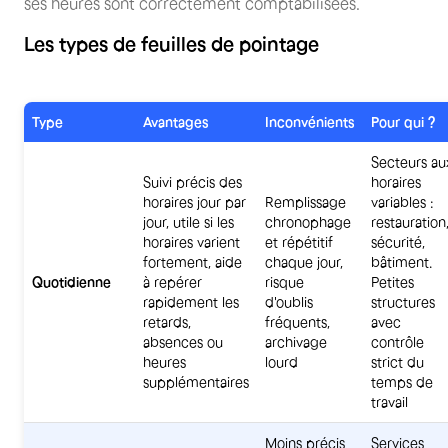
ses heures sont correctement comptabilisées.
Les types de feuilles de pointage
Type
Avantages
Inconvénients
Pour qui ?
Secteurs au
Suivi précis des
horaires
horaires jour par
Remplissage
variables :
jour, utile si les
chronophage
restauration
horaires varient
et répétitif
sécurité,
fortement, aide
chaque jour,
bâtiment.
Quotidienne
à repérer
risque
Petites
rapidement les
d'oublis
structures
retards,
fréquents,
avec
absences ou
archivage
contrôle
heures
lourd
strict du
supplémentaires
temps de
travail
Moins précis
Services