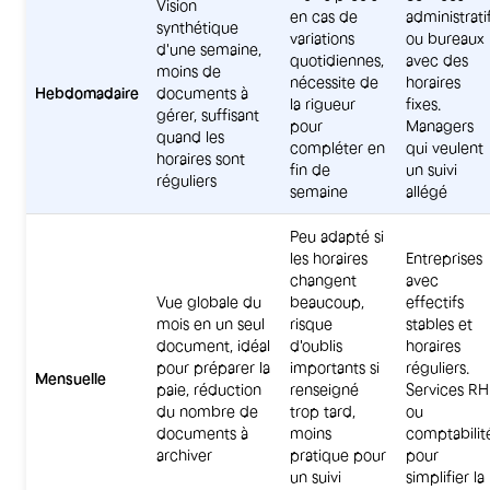
Vision
en cas de
administrati
synthétique
variations
ou bureaux
d'une semaine,
quotidiennes,
avec des
moins de
nécessite de
horaires
Hebdomadaire
documents à
la rigueur
fixes.
gérer, suffisant
pour
Managers
quand les
compléter en
qui veulent
horaires sont
fin de
un suivi
réguliers
semaine
allégé
Peu adapté si
les horaires
Entreprises
changent
avec
Vue globale du
beaucoup,
effectifs
mois en un seul
risque
stables et
document, idéal
d'oublis
horaires
pour préparer la
importants si
réguliers.
Mensuelle
paie, réduction
renseigné
Services RH
du nombre de
trop tard,
ou
documents à
moins
comptabilit
archiver
pratique pour
pour
un suivi
simplifier la