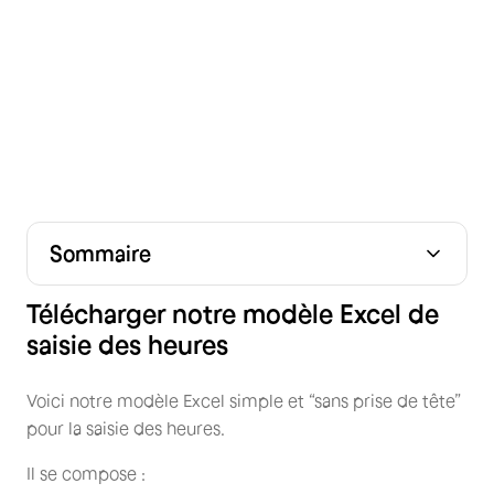
Sommaire
Télécharger notre modèle Excel de saisie des heures
Qu’est-ce qu’une feuille de pointage ?
Le pointage des heures de travail est-il obligatoire ?
Comment créer une fiche de pointage efficace ?
FAQ
Conclusion : un outil simple mais indispensable
Télécharger notre modèle Excel de
saisie des heures
Voici notre modèle Excel simple et “sans prise de tête”
pour la saisie des heures.
Il se compose :