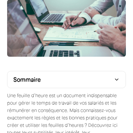
Sommaire
Feuille d’heures : définition
Quels sont les secteurs les plus à même d’utiliser des
Comment remplir une feuille d'heures ?
Pourquoi passer par des feuilles d’heures numériques ?
Conclusion
feuilles d'heures ?
Une feuille d’heure est un document indispensable
pour gérer le temps de travail de vos salariés et les
rémunérer en conséquence. Mais connaissez-vous
exactement les règles et les bonnes pratiques pour
créer et utiliser les feuilles d’heures ? Découvrez ici
toutes leurs subtilités, leur intérêt, leur