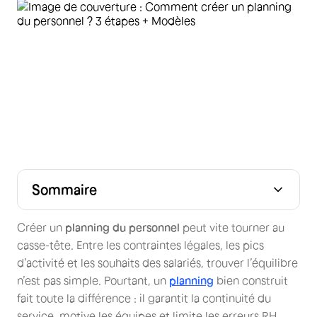
Sommaire
Pourquoi un planning du personnel bien conçu fait
3 étapes pour créer un planning du personnel simple et
Quelles méthodes et outils pour planifier le temps de
Modèles de planning du personnel à télécharger
Les règles légales en matière de planning du personnel
Bonnes pratiques pour un planning du personnel réussi
FAQ
Conclusion
toute la différence
efficace
travail des salariés ?
Créer un
planning du personnel
peut vite tourner au
casse-tête. Entre les contraintes légales, les pics
d’activité et les souhaits des salariés, trouver l’équilibre
n’est pas simple. Pourtant, un
planning
bien construit
fait toute la différence : il garantit la continuité du
service, motive les équipes et limite les erreurs RH.