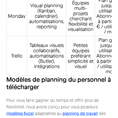
Plan grat
Équipes
Visual planning
jusqu’à
multi-
(Kanban,
utilisateu
projets
Monday
calendrier),
Abonnem
cherchant
automatisations,
à partir d
flexibilité et
reporting
€ / utilisa
visualisation
/ mois
Plan grat
Tableaux visuels
Petites
jusqu’à 
collaboratifs,
équipes
utilisateu
Trello
automatisations
préférant
Abonnem
(Butler),
simplicité et
à partir d
intégrations
visuel
/ utilisate
mois
Modèles de planning du personnel à
télécharger
Pour vous faire gagner du temps et offrir plus de
flexibilité, nous avons conçu pour vous plusieurs
modèles Excel
adaptables au
planning de travail
des