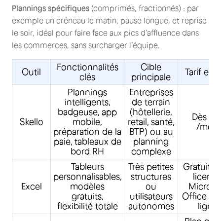
Plannings spécifiques
(comprimés, fractionnés) : par
exemple un créneau le matin, pause longue, et reprise
le soir, idéal pour faire face aux pics d’affluence dans
les commerces, sans surcharger l’équipe.
Fonctionnalités
Cible
Outil
Tarif est
clés
principale
Plannings
Entreprises
intelligents,
de terrain
badgeuse, app
(hôtellerie,
Dès 71
Skello
mobile,
retail, santé,
/mois
préparation de la
BTP) ou au
paie, tableaux de
planning
bord RH
complexe
Tableurs
Très petites
Gratuit a
personnalisables,
structures
licenc
Excel
modèles
ou
Microso
gratuits,
utilisateurs
Office ou
flexibilité totale
autonomes
ligne