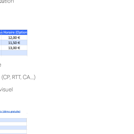
dation
e
CP, RTT, CA...)
visuel