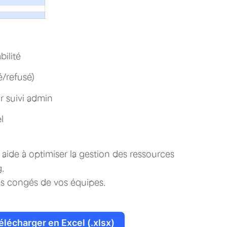
bilité
é/refusé)
ur suivi admin
l
aide à optimiser la gestion des ressources
.
les congés de vos équipes.
élécharger en Excel (.xlsx)