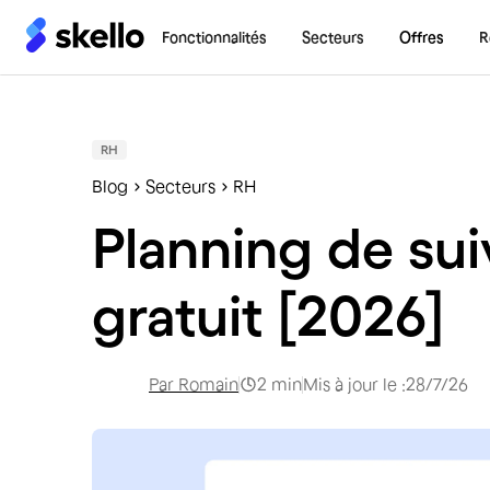
Fonctionnalités
Secteurs
Offres
R
RH
Blog
Secteurs
RH
Planning de sui
gratuit [2026]
Par
Romain
2
min
Mis à jour le :
28/7/26