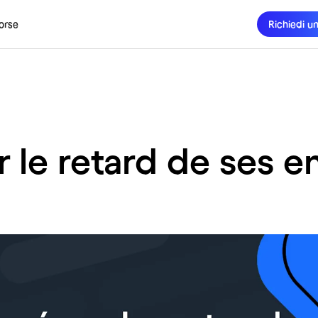
orse
Richiedi u
le retard de ses e