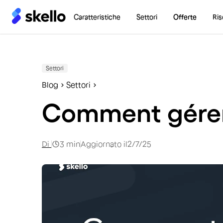
Caratteristiche
Settori
Offerte
Ris
Settori
Blog
Settori
Comment gérer 
Di
3
min
Aggiornato il
2/7/25