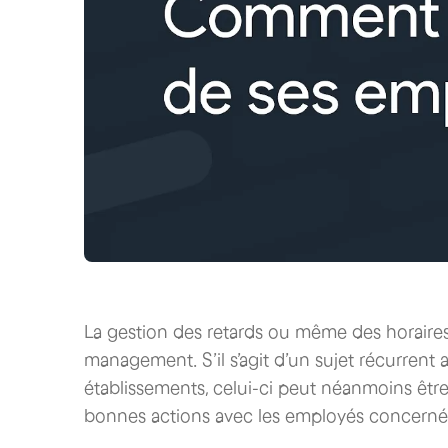
La gestion des retards ou même des horaires
management. S’il s’agit d’un sujet récurrent
établissements, celui-ci peut néanmoins êtr
bonnes actions avec les employés concerné