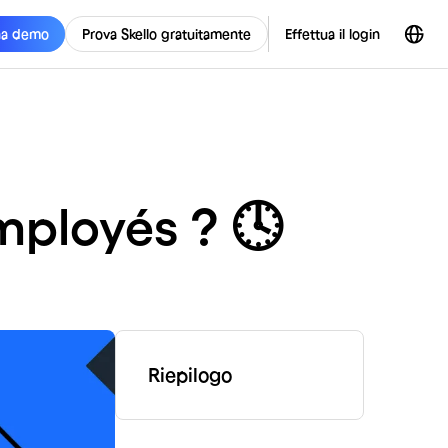
na demo
Prova Skello gratuitamente
Effettua il login
mployés ? 🕓
Riepilogo