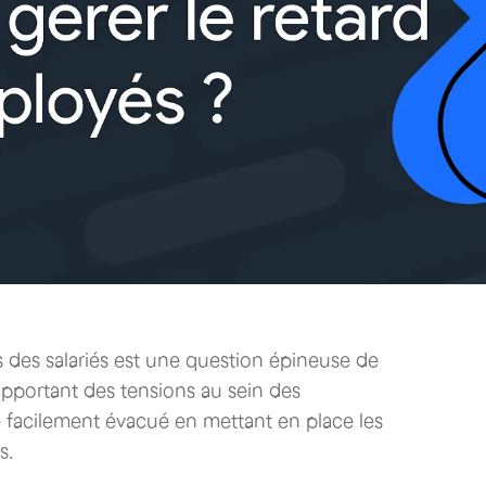
 des salariés est une question épineuse de
 apportant des tensions au sein des
e facilement évacué en mettant en place les
s.