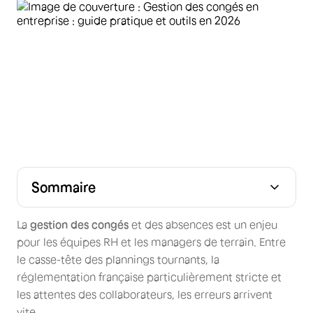
Sommaire
Pourquoi la gestion des congés est un levier de
L’essentiel du cadre légal pour l’employeur
Excel ou logiciel spécialisé : quelle solution choisir selon
Skello : le logiciel spécialisé dans la gestion des congés
Comment mettre en place un système efficace en 4
Les 5 erreurs qui peuvent coûter cher à votre entreprise
FAQ
performance
votre taille ?
étapes
La
gestion des congés
et des absences est un enjeu
pour les équipes RH et les managers de terrain. Entre
le casse-tête des plannings tournants, la
réglementation française particulièrement stricte et
les attentes des collaborateurs, les erreurs arrivent
vite.