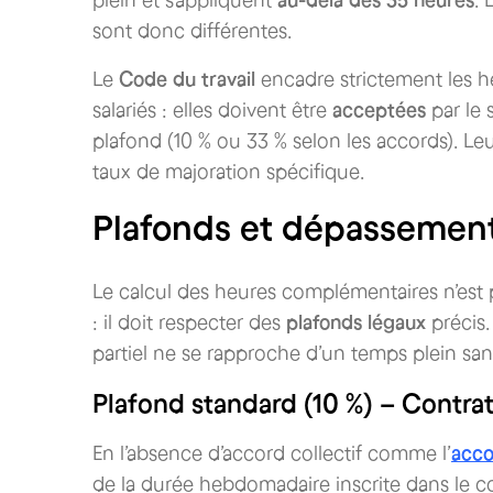
plein et s’appliquent
au-delà des 35 heures
. 
sont donc différentes.
Le
Code du travail
encadre strictement les h
salariés : elles doivent être
acceptées
par le 
plafond (10 % ou 33 % selon les accords). L
taux de majoration spécifique.
Plafonds et dépassemen
Le calcul des heures complémentaires n’es
: il doit respecter des
plafonds légaux
précis.
partiel ne se rapproche d’un temps plein san
Plafond standard (10 %) – Contra
En l’absence d’accord collectif comme l’
acco
de la durée hebdomadaire inscrite dans le co