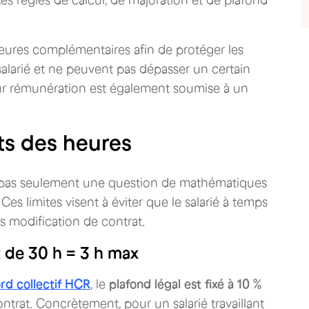
Les règles de calcul, de majoration et de plafond
eures complémentaires afin de protéger les
salarié et ne peuvent pas dépasser un certain
eur rémunération est également soumise à un
ts des heures
t pas seulement une question de mathématiques
 Ces limites visent à éviter que le salarié à temps
s modification de contrat.
t de 30 h = 3 h max
rd collectif HCR
, le
plafond légal est fixé à 10 %
ntrat. Concrètement, pour un salarié travaillant