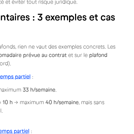
 et éviter tout risque juridique.
taires : 3 exemples et cas
onds, rien ne vaut des exemples concrets. Les
madaire prévue au contrat
et sur le
plafond
ord).
temps partiel
:
maximum
33 h/semaine
.
 ≈
10 h
→ maximum
40 h/semaine
, mais sans
l.
emps partiel
: