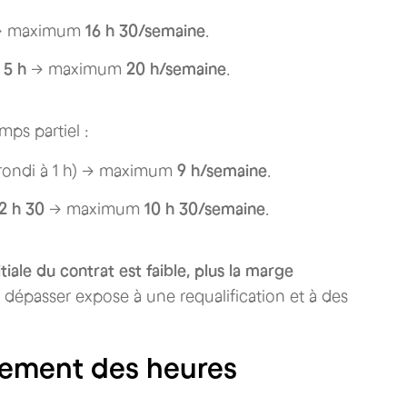
 maximum
16 h 30/semaine
.
≈
5 h
→ maximum
20 h/semaine
.
ps partiel :
rondi à 1 h) → maximum
9 h/semaine
.
2 h 30
→ maximum
10 h 30/semaine
.
itiale du contrat est faible, plus la marge
s dépasser expose à une requalification et à des
aiement des heures