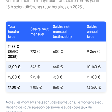
Voici un tableau récapitulatif du salaire temps partiel
15 h selon différents taux horaires en 2025 :
Taux
Salaire net
Salaire
Salaire brut
horaire
mensuel
annuel
mensuel
brut
(estimation)
brut
11,88 €
(SMIC
772 €
600 €
9 264 €
2025)
13,00 €
845 €
660 €
10 140 €
15,00 €
975 €
760 €
11 700 €
17,00 €
1 105 €
860 €
13 260 €
Note : Les montants nets sont des estimations. Le montant exact
dépend de votre situation personnelle et de votre taux de