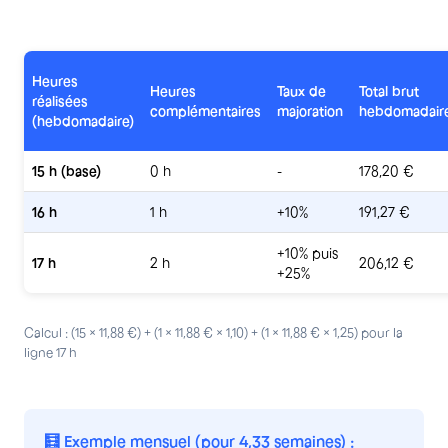
Heures
Heures
Taux de
Total brut
réalisées
complémentaires
majoration
hebdomadair
(hebdomadaire)
15 h (base)
0 h
-
178,20 €
16 h
1 h
+10%
191,27 €
+10% puis
17 h
2 h
206,12 €
+25%
Calcul : (15 × 11,88 €) + (1 × 11,88 € × 1,10) + (1 × 11,88 € × 1,25) pour la
ligne 17 h
🧮 Exemple mensuel (pour 4,33 semaines) :