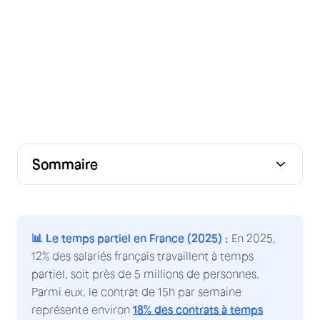
Sommaire
Qu'est-ce qu'un contrat de 15 h/semaine ?
Conditions d'éligibilité et obligations de l'employeur
Calcul du salaire brut et net à 15 h
Droits et avantages du salarié à temps partiel
Gestion des heures complémentaires et
Mentions obligatoires du contrat de 15 h
Modèle de contrat 15 h téléchargeable gratuitement
FAQ – Questions fréquentes sur le temps partiel 15 h
Conclusion : maîtrisez votre contrat temps partiel
supplémentaires
📊 Le temps partiel en France (2025) :
En 2025,
12% des salariés français travaillent à temps
partiel, soit près de 5 millions de personnes.
Parmi eux, le contrat de 15h par semaine
représente environ
18% des contrats à temps