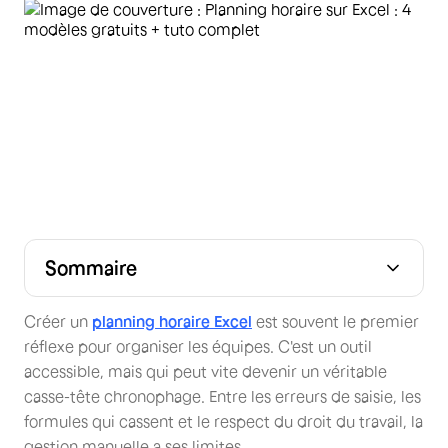
Sommaire
Téléchargez vos modèles de planning Excel gratuits
Tuto express : créez votre planning en 5 étapes
Conformité légale : ce que votre fichier doit respecter
3 erreurs fatales qui faussent vos paies
Excel vs logiciel : quand faut-il changer ?
FAQ
Créer un
planning horaire Excel
est souvent le premier
réflexe pour organiser les équipes. C'est un outil
accessible, mais qui peut vite devenir un véritable
casse-tête chronophage. Entre les erreurs de saisie, les
formules qui cassent et le respect du droit du travail, la
gestion manuelle a ses limites.