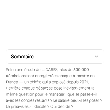
Sommaire
Puis-je faire mon préavis pendant mes congés ?
💡 Congés, RTT et préavis : les règles selon les cas
🤝 En tant qu'employeur, pouvez-vous imposer la prise
Puis-je utiliser mes congés pour réduire mon préavis ?
Comment calculer un préavis avec des congés ?
👍 Qu'en est-il des RTT pendant le préavis ?
✔️ Quoi d'autre peut prolonger un préavis ?
📋 Impact sur le planning de l'équipe : comment
💡 Comment Skello simplifie la gestion des départs et
de congés pendant le préavis ?
s'organiser en tant que manager ?
des congés en fin de contrat ?
Selon une étude de la DARES, plus de
500 000
démissions sont enregistrées chaque trimestre en
France
— un chiffre qui a explosé depuis 2021.
Derrière chaque départ se pose inévitablement la
même question pour le manager : que se passe-t-il
avec les congés restants ? Le salarié peut-il les poser ?
Le préavis est-il décalé ? Qui décide ?